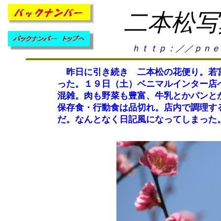
二本松写
ｈｔｔｐ：／／ｐｎｅ
昨日に引き続き 二本松の花便り。若宮
った。１９日（土）ベニマルインター店
混雑。肉も野菜も豊富、牛乳とかパンと
保存食・行動食は品切れ。店内で調理す
だ。なんとなく日記風になってしまった