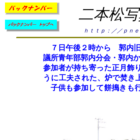
二本松写
ｈｔｔｐ：／／ｐｎｅ
７日午後２時から 郭内旧
議所青年部郭内分会・郭内
参加者が持ち寄った正月飾
うに工夫された、炉で焚き
子供も参加して餅搗きも行