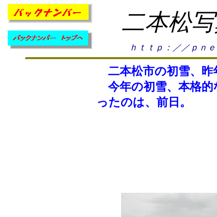
二本松写
ｈｔｔｐ：／／ｐｎｅ
二本松市の初雪、昨
今年の初雪、本格的
ったのは、前日。