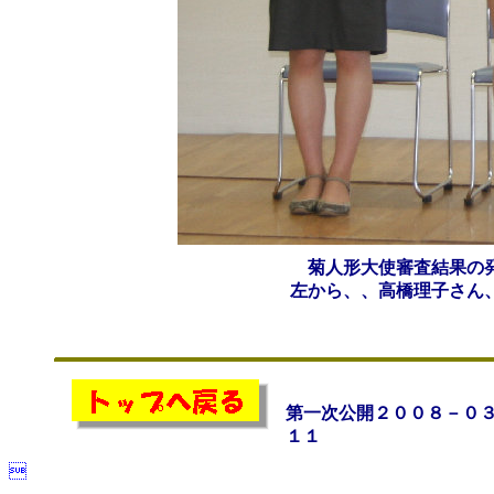
菊人形大使審査結果の発
左から、、高橋理子さん
第一次公開２００８－０
１１
