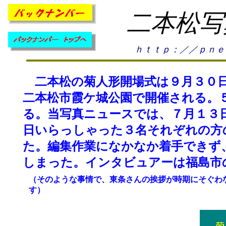
二本松写
ｈｔｔｐ：／／ｐｎｅ
二本松の菊人形開場式は９月３０日
二本松市霞ケ城公園で開催される。
る。当写真ニュースでは、７月１３
日いらっしゃった３名それぞれの方
た。編集作業になかなか着手できず
しまった。インタビュアーは福島市
（そのような事情で、東条さんの挨拶が時期にそぐわ
す）