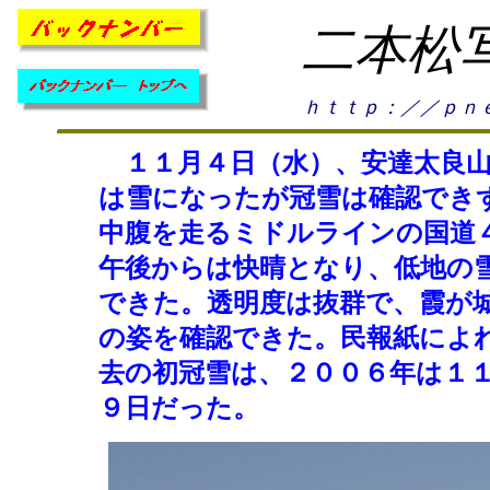
二本松
ｈｔｔｐ：／／ｐｎｅ
１１月４日（水）、安達太良山
は雪になったが冠雪は確認でき
中腹を走るミドルラインの国道
午後からは快晴となり、低地の
できた。透明度は抜群で、霞が
の姿を確認できた。民報紙によ
去の初冠雪は、２００６年は１
９日だった。