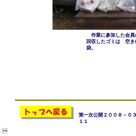
作業に参加した会員
回収したゴミは 空き
袋。
第一次公開２００８－０
１１
