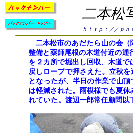
二本松
ｈｔｔｐ：／／ｐｎｅ
二本松市のあだたら山の会（阿
整備と薬師尾根の木道付近の通
を２カ所で堀出し回収、木道で
戻しロープで押さえた。立秋を
となったが、半日の作業で山頂
は軽減された。雨模様でも夏休
れていた。渡辺一郎常任顧問以