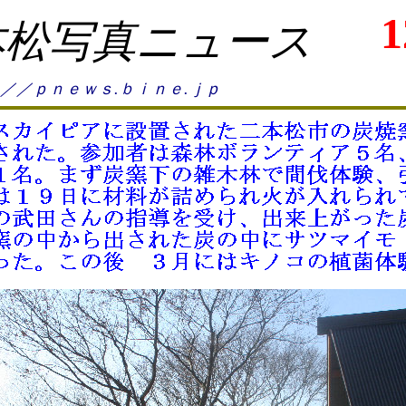
1
本松写真ニュース
／／ｐｎｅｗｓ.ｂｉｎｅ.ｊｐ