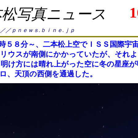
1
本松写真ニュース
／／ｐｎｅｗｓ.ｂｉｎｅ.ｊｐ
時５８分～、二本松上空でＩＳＳ国際宇
シリウスが南側にかかっていたが、それよ
、明け方には晴れ上がった空に冬の星座が
ロ、天頂の西側を通過した。