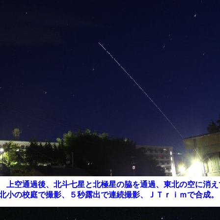
上空通過後、北斗七星と北極星の脇を通過、東北の空に消え
北小の校庭で撮影、５秒露出で連続撮影、ＪＴｒｉｍで合成。