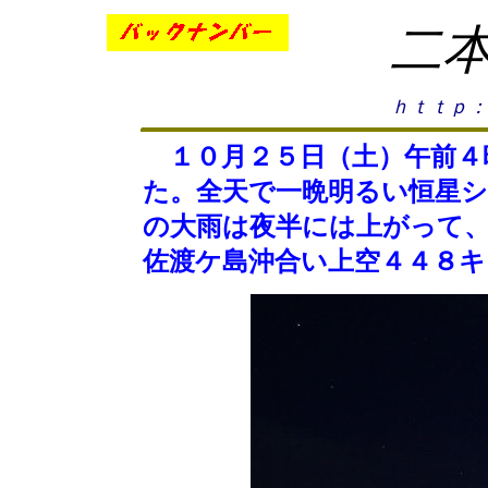
二
ｈｔｔｐ：
１０月２５日（土）午前４
た。全天で一晩明るい恒星
の大雨は夜半には上がって
佐渡ケ島沖合い上空４４８キ