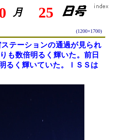
25
0
月
(1200×1700)
宙ステーションの通過が見られ
りも数倍明るく輝いた。前日
明るく輝いていた。ＩＳＳは