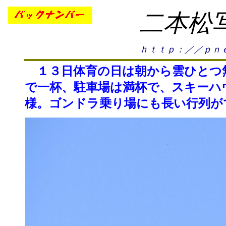
二本松
ｈｔｔｐ：／／ｐｎｅ
１３日体育の日は朝から雲ひとつ無
で一杯、駐車場は満杯で、スキーハ
様。ゴンドラ乗り場にも長い行列が