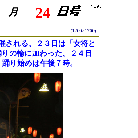
24
月
(1200×1700)
催される。２３日は「女将と
踊りの輪に加わった。２４日
、踊り始めは午後７時。