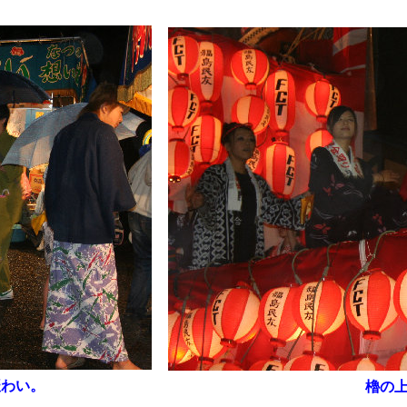
賑わい。
櫓の