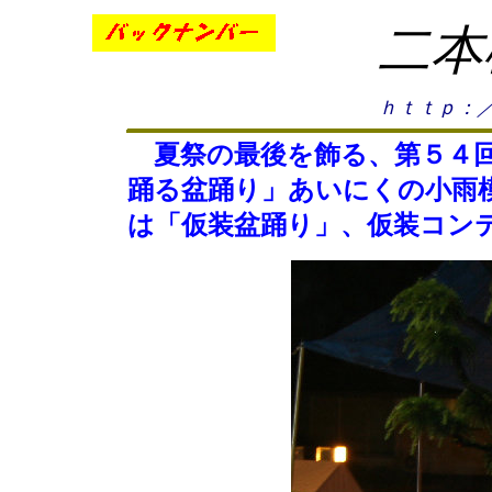
二本
ｈｔｔｐ：／
夏祭の最後を飾る、第５４回
踊る盆踊り」あいにくの小雨
は「仮装盆踊り」、仮装コン