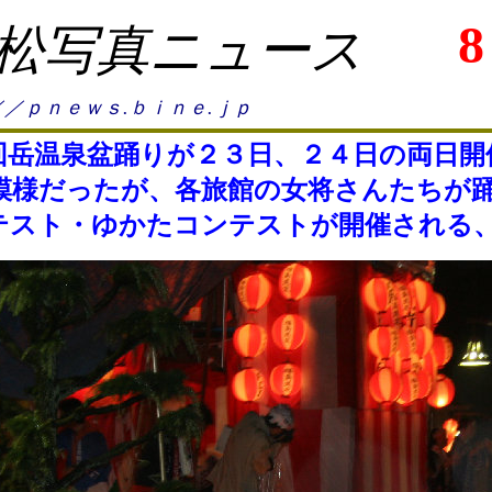
8
松写真ニュース
／ｐｎｅｗｓ.ｂｉｎｅ.ｊｐ
岳温泉盆踊りが２３日、２４日の両日開
模様だったが、各旅館の女将さんたちが
テスト・ゆかたコンテストが開催される