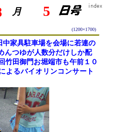
5
8
月
(1200×1700)
田中家具駐車場を会場に若連の
めんつゆが人数分だけしか配
回竹田御門お堀端市も午前１０
によるバイオリンコンサート