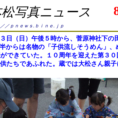
本松写真ニュース
／／ｐｎｅｗｓ.ｂｉｎｅ.ｊｐ
３日（日）午後５時から、菅原神社下の
半からは名物の「子供流しそうめん」、
ができていた。１０周年を迎えた第３０
子供たちであふれた。蔵では大松さん親子