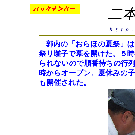
二
ｈｔｔｐ：
郭内の「おらほの夏祭」は
祭り囃子で幕を開けた。５時
られないので順番待ちの行列
時からオープン、夏休みの
も開催された。