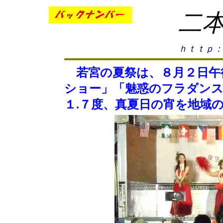
二
ｈｔｔｐ：
若宮の夏祭は、８月２日午
ショー」「魅惑のフラダンス
１.７度、真夏日の宵を地域