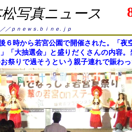
本松写真ニュース
／／ｐｎｅｗｓ.ｂｉｎｅ.ｊｐ
後６時から若宮公園で開催された。「夜
」「大抽選会」と盛りだくさんの内容。
のお祭りで過そうという親子連れで賑わっ