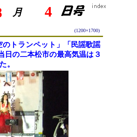
4
8
月
(1200×1700)
空のトランペット」「民謡歌謡
当日の二本松市の最高気温は３
た。