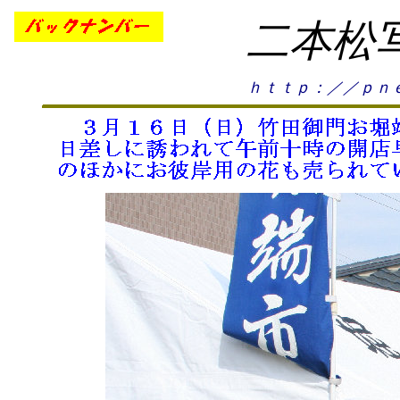
二本松
ｈｔｔｐ：／／ｐｎｅ